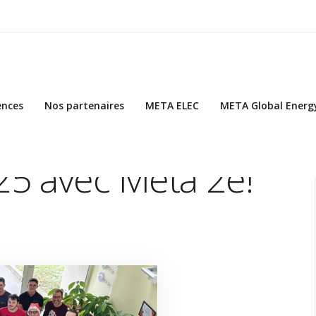
ences
Nos partenaires
META ELEC
META Global Energ
2e!
5 avec Meta 2e!