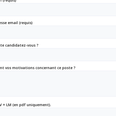
 (requis)
sse email (requis)
ste candidatez-vous ?
ont vos motivations concernant ce poste ?
CV + LM (en pdf uniquement).