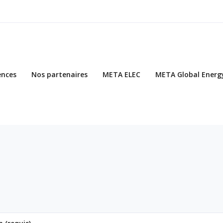
ences
Nos partenaires
META ELEC
META Global Energ